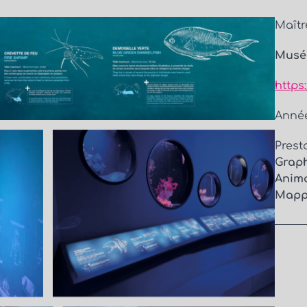
Maîtr
Musé
https
Année
Presta
Graph
Anima
Mapp